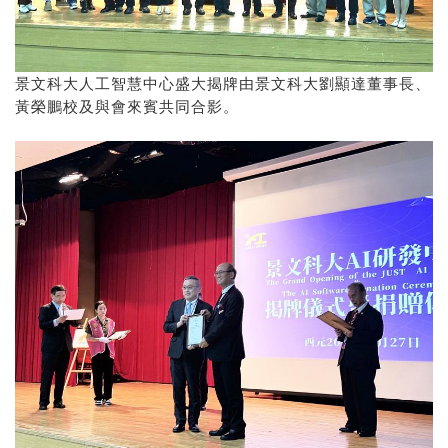
景文科大人工智慧中心盛大揭牌由景文科大劉顯達董事長、
黃榮鵬校及與會來賓共同合影。