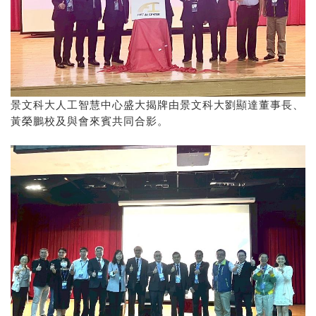
景文科大人工智慧中心盛大揭牌由景文科大劉顯達董事長、
黃榮鵬校及與會來賓共同合影。