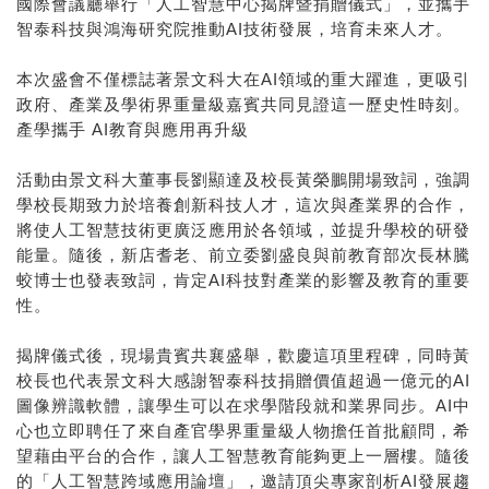
國際會議廳舉行「人工智慧中心揭牌暨捐贈儀式」，並攜手
智泰科技與鴻海研究院推動AI技術發展，培育未來人才。
本次盛會不僅標誌著景文科大在AI領域的重大躍進，更吸引
政府、產業及學術界重量級嘉賓共同見證這一歷史性時刻。
產學攜手 AI教育與應用再升級
活動由景文科大董事長劉顯達及校長黃榮鵬開場致詞，強調
學校長期致力於培養創新科技人才，這次與產業界的合作，
將使人工智慧技術更廣泛應用於各領域，並提升學校的研發
能量。隨後，新店耆老、前立委劉盛良與前教育部次長林騰
蛟博士也發表致詞，肯定AI科技對產業的影響及教育的重要
性。
揭牌儀式後，現場貴賓共襄盛舉，歡慶這項里程碑，同時黃
校長也代表景文科大感謝智泰科技捐贈價值超過一億元的AI
圖像辨識軟體，讓學生可以在求學階段就和業界同步。AI中
心也立即聘任了來自產官學界重量級人物擔任首批顧問，希
望藉由平台的合作，讓人工智慧教育能夠更上一層樓。隨後
的「人工智慧跨域應用論壇」，邀請頂尖專家剖析AI發展趨