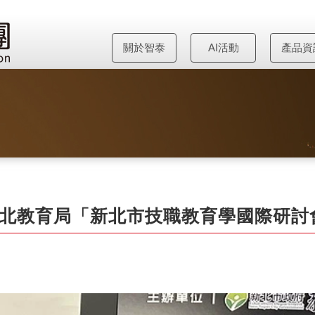
關於智泰
AI活動
產品資
北教育局「新北市技職教育學國際研討