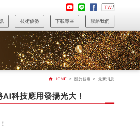
TW
訊
技術優勢
下載專區
聯絡我們

HOME
> 關於智泰 > 最新消息
AI科技應用發揚光大！
大！